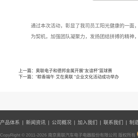
通过本次活动，彰显了我司员工阳光健康的一面
为契机，加强团队凝聚力，发扬团结拼搏的精神
上一篇：
奥联电子和德邦金属开展“友谊杯”篮球赛
下一篇：
“粽香端午 艾在奥联 "企业文化活动成功举办
产品体系
|
新闻资讯
|
公司概况
|
加入我们
|
联系我们
|
制
CopyRight © 2011-2026 南京奥联汽车电子电器股份有限公司 版权所有