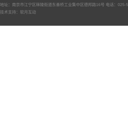
地址：南京市江宁区秣陵街道东善桥工业集中区德邦路16号 电话：025-527
技术支持：
软月互动