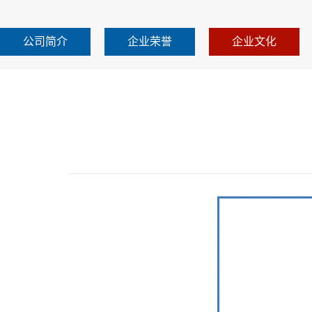
公司简介
企业荣誉
企业文化