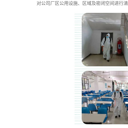
对公司厂区公用设施、区域及密闭空间进行清洁