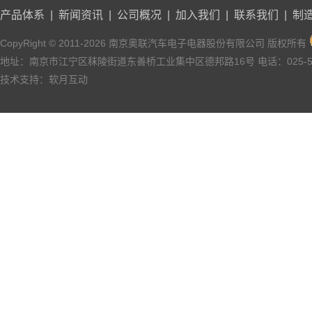
产品体系
|
新闻资讯
|
公司概况
|
加入我们
|
联系我们
|
制
CopyRight © 2011-2026 南京奥联汽车电子电器股份有限公司 版权所有
地址：南京市江宁区秣陵街道东善桥工业集中区德邦路16号 电话：025-527
技术支持：
软月互动