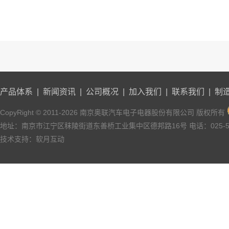
产品体系
|
新闻资讯
|
公司概况
|
加入我们
|
联系我们
|
制
CopyRight © 2011-2026 南京奥联汽车电子电器股份有限公司 版权所有
地址：南京市江宁区秣陵街道东善桥工业集中区德邦路16号 电话：025-527
技术支持：
软月互动